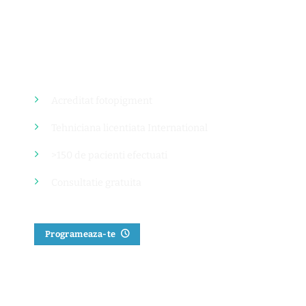
Mihaela Cristea
TEHNICIANA MICROPIGMENTAREA
SCALPULUI SI TRICOPIGMENTARE
Acreditat fotopigment
Tehniciana licentiata International
>150 de pacienti efectuati
Consultatie gratuita
Programeaza-te