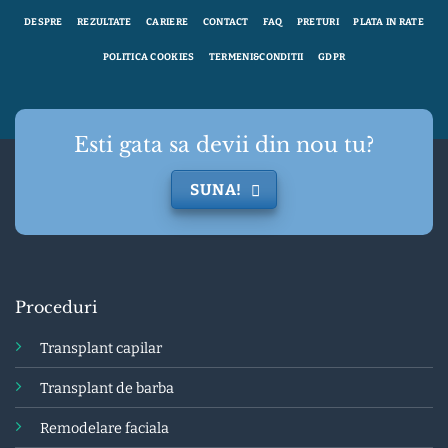
DESPRE
REZULTATE
CARIERE
CONTACT
FAQ
PRETURI
PLATA IN RATE
POLITICA COOKIES
TERMENI&CONDITII
GDPR
Esti gata sa devii din nou tu?
SUNA!
Proceduri
Transplant capilar
Transplant de barba
Remodelare faciala