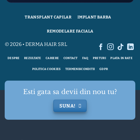
TRANSPLANT CAPILAR
IMPLANT BARBA
REMODELARE FACIALA
© 2026 • DERMA HAIR SRL
DESPRE
REZULTATE
CARIERE
CONTACT
FAQ
PRETURI
PLATA IN RATE
POLITICA COOKIES
TERMENI&CONDITII
GDPR
Esti gata sa devii din nou tu?
SUNA!