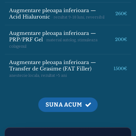
Augmentare pleoapa inferioara —
260€
Acid Hialuronic
· rezultat 9-18 luni, reversibil
Augmentare pleoapa inferioara —
PRP/PRF Gel
200€
· material autolog, stimuleaza
colagenul
Augmentare pleoapa inferioara —
Transfer de Grasime (FAT Filler)
1500€
·
anestezie locala, rezultat >5 ani
SUNA ACUM