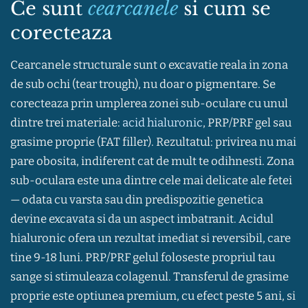
Ce sunt
cearcanele
si cum se
corecteaza
Cearcanele structurale sunt o excavatie reala in zona
de sub ochi (tear trough), nu doar o pigmentare. Se
corecteaza prin umplerea zonei sub-oculare cu unul
dintre trei materiale:
acid hialuronic
, PRP/PRF gel sau
grasime proprie (FAT filler). Rezultatul: privirea nu mai
pare obosita, indiferent cat de mult te odihnesti. Zona
sub-oculara este una dintre cele mai delicate ale fetei
— odata cu varsta sau din predispozitie genetica
devine excavata si da un aspect imbatranit. Acidul
hialuronic ofera un rezultat imediat si reversibil, care
tine 9-18 luni. PRP/PRF gelul foloseste propriul tau
sange si stimuleaza colagenul. Transferul de grasime
proprie este optiunea premium, cu efect peste 5 ani, si