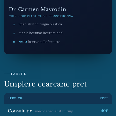
Dr. Carmen Mavrodin
CHIRURGIE PLASTICA & RECONSTRUCTIVA
Specialist chirurgie plastica
Medic licentiat international
>600
interventii efectuate
TARIFE
Umplere cearcane pret
SERVICIU
PRET
Consultatie
50€
· medic specialist chirurg