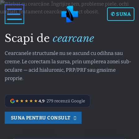
Skip
to
✆ SUNA
content
Scapi de
cearcane
Cearcanele structurale nu se ascund cu odihna sau
creme. Le corectam la sursa, prin umplerea zonei sub-
oculare — acid hialuronic, PRP/PRF sau grasime
proprie.
★★★★★
4,9
· 279 recenzii Google
SUNA PENTRU CONSULT