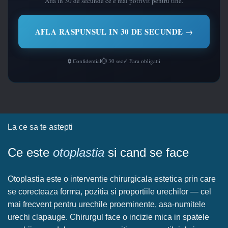
Afla in 30 de secunde ce e mai potrivit pentru tine.
AFLA RASPUNSUL IN 30 DE SECUNDE →
🔒 Confidential
⏱ 30 sec
✓ Fara obligatii
La ce sa te astepti
Ce este
otoplastia
si cand se face
Otoplastia este o interventie chirurgicala estetica prin care
se corecteaza forma, pozitia si proportiile urechilor — cel
mai frecvent pentru urechile proeminente, asa-numitele
urechi clapauge. Chirurgul face o incizie mica in spatele