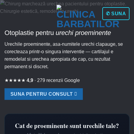
Skip
to
✆ SUNA
content
Otoplastie pentru
urechi proeminente
Urechile proeminente, asa-numitele urechi clapauge, se
corecteaza printr-o singura interventie — cartilajul e
remodelat si urechea apropiata de cap, cu rezultat
permanent si discret.
★★★★★
4,9
· 279 recenzii Google
SUNA PENTRU CONSULT
Cat de proeminente sunt urechile tale?