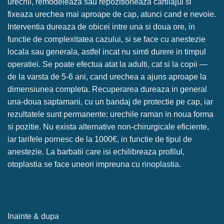
urechii, remodeleaza sau repozitioneaza cartilajul si
fixeaza urechea mai aproape de cap, atunci cand e nevoie.
Interventia dureaza de obicei intre una si doua ore, in
functie de complexitatea cazului, si se face cu anestezie
locala sau generala, astfel incat nu simti durere in timpul
operatiei. Se poate efectua atat la adulti, cat si la copii —
de la varsta de 5-6 ani, cand urechea a ajuns aproape la
dimensiunea completa. Recuperarea dureaza in general
una-doua saptamani, cu un bandaj de protectie pe cap, iar
rezultatele sunt permanente: urechile raman in noua forma
si pozitie. Nu exista alternative non-chirurgicale eficiente,
iar tarifele pornesc de la 1000€, in functie de tipul de
anestezie. La barbatii care isi echilibreaza profilul,
otoplastia se face uneori impreuna cu
rinoplastia
.
Inainte & dupa